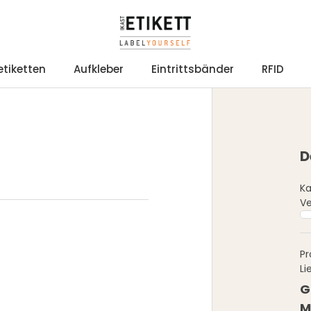
etiketten
Aufkleber
Eintrittsbänder
RFID
D
Ka
Ve
Pr
Li
G
M