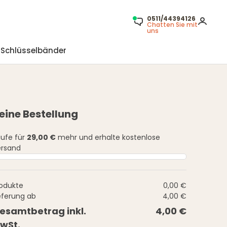
0511/44394126
Chatten Sie mit
uns
Schlüsselbänder
eine Bestellung
ufe für
29,00 €
mehr und erhalte kostenlose
rsand
odukte
0,00 €
eferung ab
4,00 €
esamtbetrag inkl.
4,00 €
wSt.