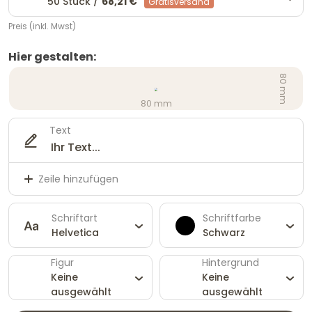
50 Stück /
68,21 €
Gratisversand
Preis (inkl. Mwst)
Hier gestalten:
80 mm
80 mm
Text
Zeile hinzufügen
Schriftart
Schriftfarbe
Helvetica
Schwarz
Figur
Hintergrund
Keine
Keine
ausgewählt
ausgewählt