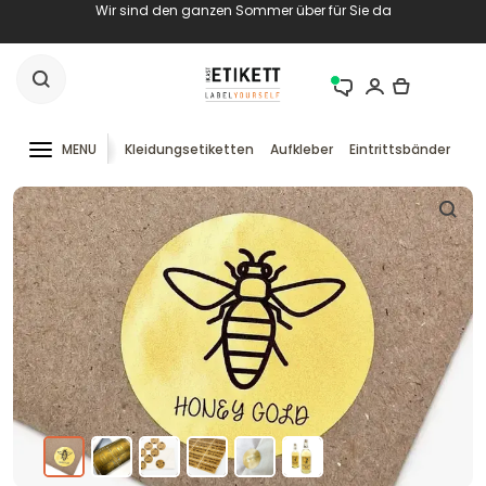
Wir sind den ganzen Sommer über für Sie da
MENU
Kleidungsetiketten
Aufkleber
Eintrittsbänder
RF